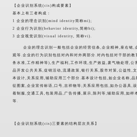
【企业识别系统(cis)构成要素】
基本上有三者构成：
1 企业的理念识别(mind identity简称mi);
2 企业行为识别(behavior identity,简称bi);
3 企业视觉识别(visual identity, 简称vi).
企业的理念识别一般包括企业的经营信条,企业精神,座右铭,企
观等.企业的行为识别包括对内和对外两部分.对内包括对干部的教育
务水准,工作精神等),生产福利,工作环境,生产效益,废气物处理,公
品开发公共关系,促销活动,流通政策,银行关系,股市对策,公益性
本设计,关系应用,辅助应用三个部分.基本设计包括,如企业名称,品
征图案,企业宣传标语,口号,吉祥物等;关系应用包括,如办公器具,设
着制服,交通工具,包装用品,广告传播,展示,陈列等;辅助应用,如
等.
【企业识别系统(cis)三要素的结构层次关系】