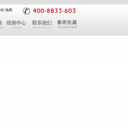
经纪
·
电商