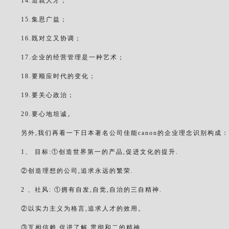
14.造就人才；
15.集思广益；
16.既对立又协调；
17.企业的经营管理是一种艺术；
18.要顺应时代的变化；
19.要关心政治；
20.要心地坦诚。
另外,我们再看一下日本著名公司佳能canon的企业理念识别构成：
1、 目标:①创造世界第一的产品,促进文化的提升.
②创造理想的公司,追求永远的繁荣.
2 、社风: ①拥有自发,自觉,自治的三自精神.
②以实力主义为格言,追求人才的效用。
③互相信赖,促进了解,贯彻和二的精神。