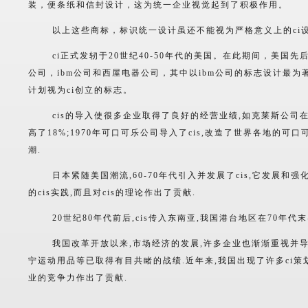
装，便条纸和信封设计，这为统一企业视觉起到了积极作用。
以上这些商标，标识统一设计虽还不能视为严格意义上的ci设
ci正式发轫于20世纪40-50年代的美国。在此期间，美国先后
公司，ibm公司和西屋电器公司，其中以ibm公司的标志设计最为著
计划视为ci创立的标志。
cis的导入使很多企业取得了良好的经营业绩,如克莱斯公司在2
高了18%;1970年可口可乐公司导入了cis,改造了世界各地的可口
潮.
日本紧随美国潮流,60-70年代引入并发展了cis,它发展和强
的cis实践,而且对cis的理论作出了贡献.
20世纪80年代前后,cis传入东南亚,我国港台地区在70年代末导
我国改革开放以来,市场经济的发展,许多企业也渐渐重视并导入c
宁运动用品等已取得有目共睹的战绩.近年来,我国出现了许多ci策划
业的竞争力作出了贡献.