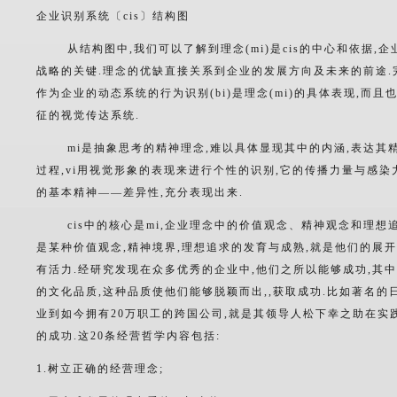
企业识别系统〔cis〕结构图
从结构图中,我们可以了解到理念(mi)是cis的中心和依据,企业
战略的关键.理念的优缺直接关系到企业的发展方向及未来的前途.
作为企业的动态系统的行为识别(bi)是理念(mi)的具体表现,而且
征的视觉传达系统.
mi是抽象思考的精神理念,难以具体显现其中的内涵,表达其精神
过程,vi用视觉形象的表现来进行个性的识别,它的传播力量与感
的基本精神――差异性,充分表现出来.
cis中的核心是mi,企业理念中的价值观念、精神观念和理想追求
是某种价值观念,精神境界,理想追求的发育与成熟,就是他们的展开
有活力.经研究发现在众多优秀的企业中,他们之所以能够成功,其
的文化品质,这种品质使他们能够脱颖而出,,获取成功.比如著名的日
业到如今拥有20万职工的跨国公司,就是其领导人松下幸之助在实
的成功.这20条经营哲学内容包括:
1.树立正确的经营理念;