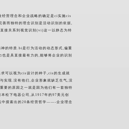
经营理念和企业战略的确定是ci实施cis
完善而独特的理念识别是活动识别的依据,
也直接关系到视觉识别(vi)这一以静态为特
的特质.bi是行为活动的动态形式,偏重
染力也是具直接最有力的,能够将企业的识别
可以视为cis设计的种子,cis的生成就
与实现.没有他们,企业形象就缺乏生气,没
中重要的原因之一就是因为他们有一套独特
本松下电器公司,从1917年的97美元创
践中摸索出的20条经营哲学——-企业理念