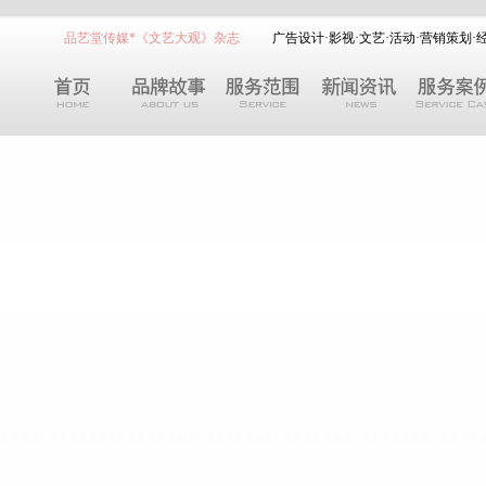
品艺堂传媒*《文艺大观》杂志
广告设计
·
影视
·
文艺
·
活动
·
营销策划
·