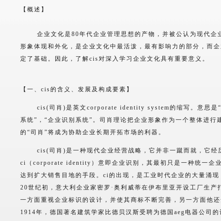
【概述】
企业文化是80年代企业管理思想的产物，并被公认为现代企业管
形象体现和外化，是企业文化中最活泼，最有影响力的部分，而企业
定了基础。因此，了解cis对深入学习企业文化具有重要意义。
【一、cis的含义、发展及构成要素】
cis(司肖)是英文corporate identity system的缩写
系统”，“企业识别系统”。司肖理论把企业形象作为一个整体进行
的“司肖”将成为协助企业长期开拓市场的利器。
cis(司肖)是一种现代企业经营战略，它并非一蹴而就，它经历了
ci（corporate identity）意即企业识别，其最初只是一
达到扩大销售目地的手段。ci的出现，是工业时代企业的大量涌
20世纪初，意大利企业家密罗·奥利威蒂在伊布里亚开设工厂生
一方面重视企业标识的设计，并使其商标不断完善，另一方面他还
1914年，德国著名建筑学家比德贝汉斯受聘为德国aeg电器公司