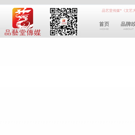
品艺堂传媒*《文艺